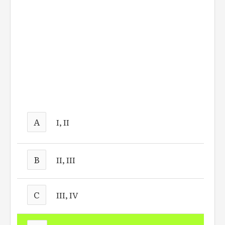
A
I, II
B
II, III
C
III, IV