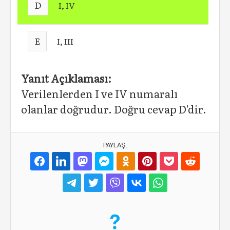
D
I, IV
E
I, III
Yanıt Açıklaması:
Verilenlerden I ve IV numaralı
olanlar doğrudur. Doğru cevap D'dir.
PAYLAŞ: