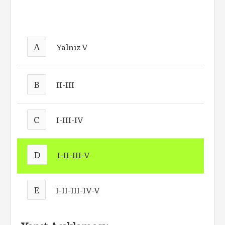
A
Yalnız V
B
II-III
C
I-III-IV
D
I-II-III-V
E
I-II-III-IV-V