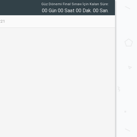
Güz Dönemi Final Sınavı İçin Kalan Süre:
00 Gün 00 Saat 00 Dak. 00 San.
221