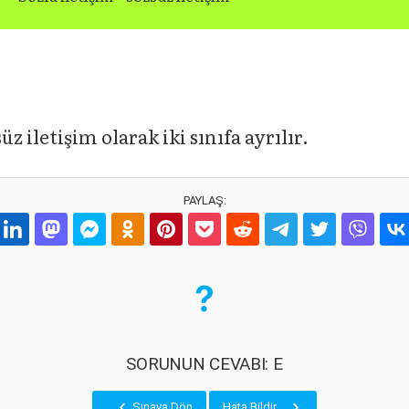
üz iletişim olarak iki sınıfa ayrılır.
PAYLAŞ:
SORUNUN CEVABI: E
Sınava Dön
Hata Bildir