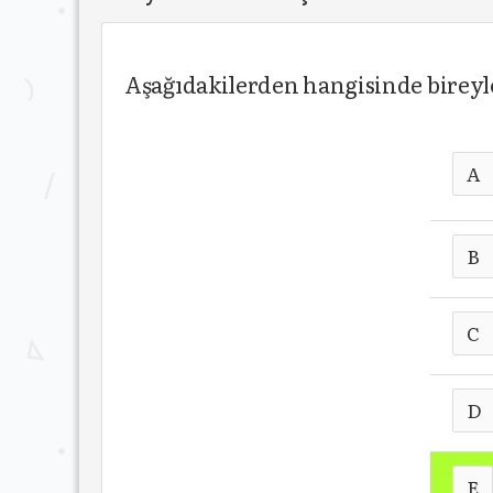
Aşağıdakilerden hangisinde bireyle
A
B
C
D
E