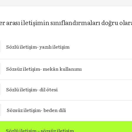
r arası iletişimin sınıflandırmaları doğru olar
Sözlü iletişim- yazılı iletişim
Sözsüz iletişim- mekân kullanımı
Sözlü iletişim- dil ötesi
Sözsüz iletişim- beden dili
Sözlü iletişim – sözsüz iletişim