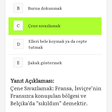
B
Burna dokunmak
C
Çene sıvazlamak
Elleri bele koymak ya da cepte
D
tutmak
E
Şakak göstermek
Yanıt Açıklaması:
Çene Sıvazlamak: Fransa, İsviçre’nin
Fransızca konuşulan bölgesi ve
Belçika’da “sıkıldım” demektir.