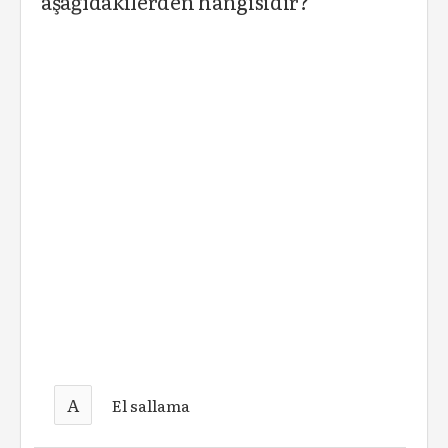
aşağıdakilerden hangisidir?
A
El sallama