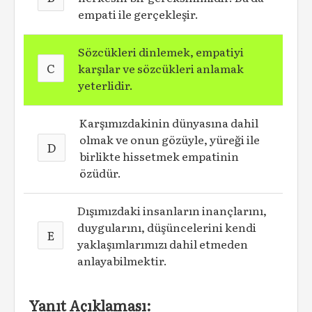
empati ile gerçekleşir.
Sözcükleri dinlemek, empatiyi
C
karşılar ve sözcükleri anlamak
yeterlidir.
Karşımızdakinin dünyasına dahil
olmak ve onun gözüyle, yüreği ile
D
birlikte hissetmek empatinin
özüdür.
Dışımızdaki insanların inançlarını,
duygularını, düşüncelerini kendi
E
yaklaşımlarımızı dahil etmeden
anlayabilmektir.
Yanıt Açıklaması: