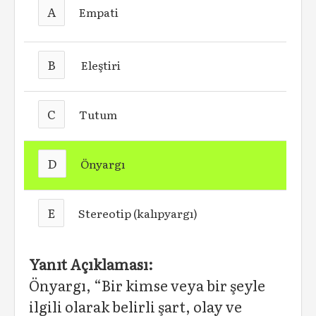
A
Empati
B
Eleştiri
C
Tutum
D
Önyargı
E
Stereotip (kalıpyargı)
Yanıt Açıklaması:
Önyargı, “Bir kimse veya bir şeyle
ilgili olarak belirli şart, olay ve