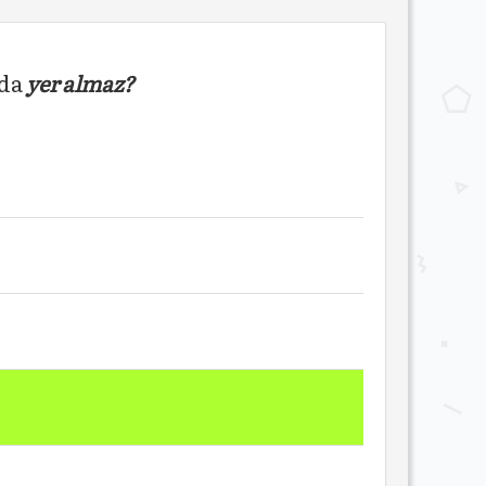
nda
yer almaz?