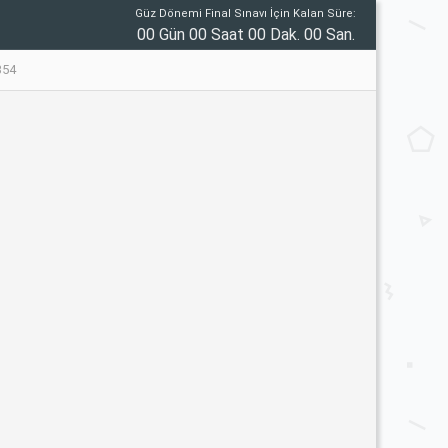
Güz Dönemi Final Sınavı İçin Kalan Süre:
00 Gün 00 Saat 00 Dak. 00 San.
354