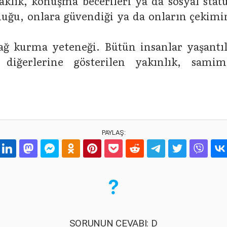
ıcaklık, konuşma becerileri ya da sosyal stat
u, onlara güvendiği ya da onların çekimine
bağ kurma yeteneği. Bütün insanlar yaşantıl
iğerlerine gösterilen yakınlık, samimi
PAYLAŞ:
SORUNUN CEVABI: D