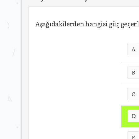
Aşağıdakilerden hangisi güç geçerl
A
B
C
D
E