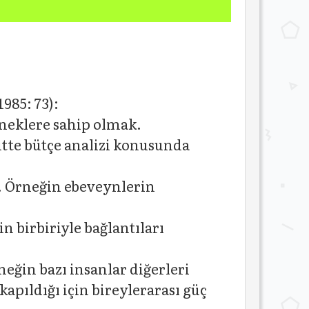
985: 73):
eneklere sahip olmak.
ütte bütçe analizi konusunda
r. Örneğin ebeveynlerin
n birbiriyle bağlantıları
rneğin bazı insanlar diğerleri
pıldığı için bireylerarası güç