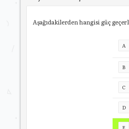
Aşağıdakilerden hangisi güç geçer
A
B
C
D
E