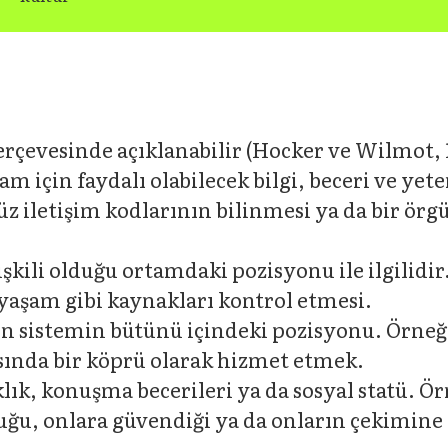
çerçevesinde açıklanabilir (Hocker ve Wilmot, 1
m için faydalı olabilecek bilgi, beceri ve yet
z iletişim kodlarının bilinmesi ya da bir örg
işkili olduğu ortamdaki pozisyonu ile ilgilidi
 yaşam gibi kaynakları kontrol etmesi.
yin sistemin bütünü içindeki pozisyonu. Örneği
sında bir köprü olarak hizmet etmek.
aklık, konuşma becerileri ya da sosyal statü. Ö
, onlara güvendiği ya da onların çekimine ka