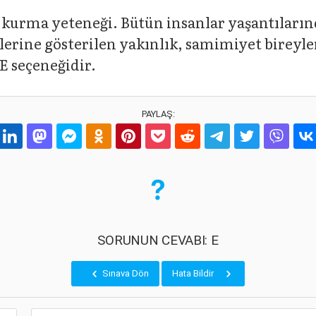
ğ kurma yeteneği. Bütün insanlar yaşantılarınd
erine gösterilen yakınlık, samimiyet bireyler
E seçeneğidir.
PAYLAŞ:
SORUNUN CEVABI: E
Sınava Dön
Hata Bildir