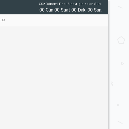
Güz Dönemi Final Sınavı İçin Kalan Süre:
00 Gün 00 Saat 00 Dak. 00 San.
209