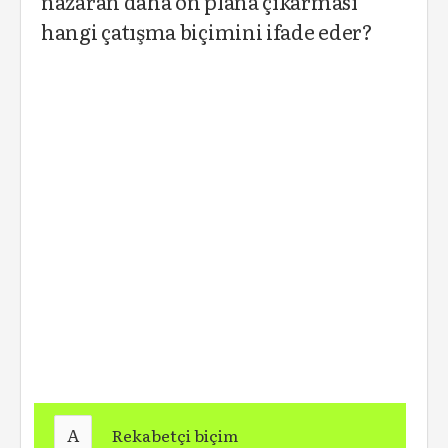
nazaran daha ön plana çıkarması
hangi çatışma biçimini ifade eder?
A
Rekabetçi biçim