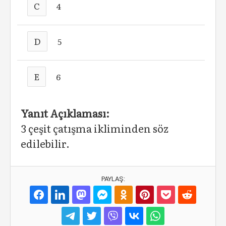
C
4
D
5
E
6
Yanıt Açıklaması:
3 çeşit çatışma ikliminden söz
edilebilir.
PAYLAŞ: