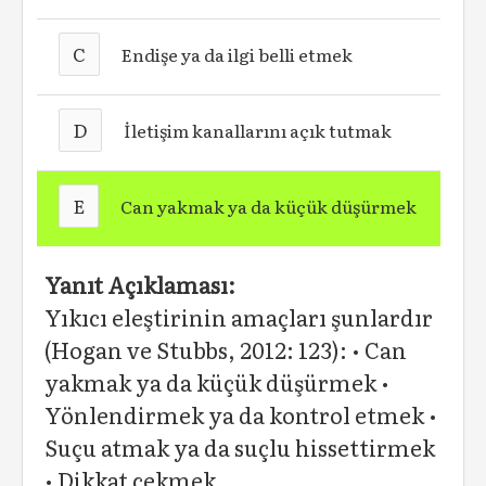
C
Endişe ya da ilgi belli etmek
D
İletişim kanallarını açık tutmak
E
Can yakmak ya da küçük düşürmek
Yanıt Açıklaması:
Yıkıcı eleştirinin amaçları şunlardır
(Hogan ve Stubbs, 2012: 123): • Can
yakmak ya da küçük düşürmek •
Yönlendirmek ya da kontrol etmek •
Suçu atmak ya da suçlu hissettirmek
• Dikkat çekmek