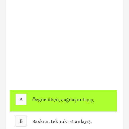
A
Özgürlükçü, çağdaş anlayış,
B
Baskıcı, teknokrat anlayış,