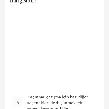
hangisidir?
Kaçınma, çatışma için bazı diğer
A
seçenekleri de düşünmek için
zaman kazandırabilir.