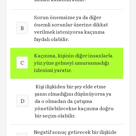
Sorun önemsizse ya da diğer
önemli sorunlar üzerine dikkat
B
verilmek isteniyorsa kaçınma
faydalı olabilir.
Kaçınma, kişinin diğer insanlarla
C
yüz yüze gelmeyi umursamadığı
izlenimi yaratır.
Kişi ilişkiden bir şey elde etme
şansı olmadığını düşünüyorsa ya
D
da o olmadan da çatışma
yönetilebilecekse kaçınma doğru
bir seçim olabilir.
Negatif sonuç getirecek bir ilişkide