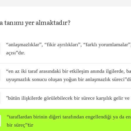
a tanımı yer almaktadır?
“anlaşmazlıklar”, “fikir ayrı
lıkları”, “farklı yorumlamalar
açısı”dır.
“en az iki taraf arasındaki bir etkile
şim anında ilgilerde, b
uyuşmazlık sonucu oluşan yoğun bir
anlaşmazlık süreci”di
''bütün ilişkilerde görülebilecek bir sü
rece karşılık gelir ve
“taraflardan birinin diğeri tara
fından engellendiği ya da en
tir
bir süreç”