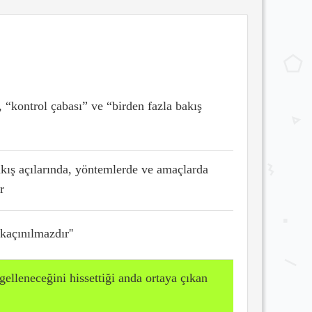
”, “kontrol çabası” ve
“birden fazla bakış
akış açılarında, yöntemlerde
ve amaçlarda
r
 kaçınılmazdır''
gelleneceğini hissettiği
anda ortaya çıkan