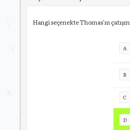
Hangi seçenekte Thomas'ın çatışm
A
B
C
D