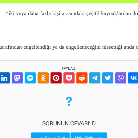
“iki veya daha fazla kişi arasındaki çeşitli
kaynaklardan doğ
tara
fından engellendiği ya da engelleneceğini hissettiği
anda o
PAYLAŞ:
SORUNUN CEVABI: D
Sınava Dön
Hata Bildir