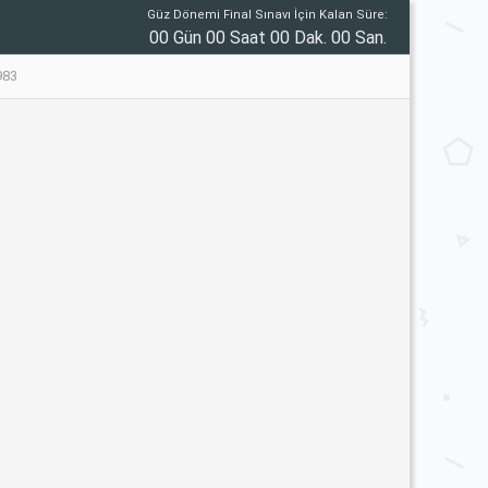
Güz Dönemi Final Sınavı İçin Kalan Süre:
00 Gün 00 Saat 00 Dak. 00 San.
983