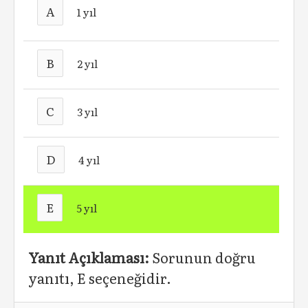
A
1 yıl
B
2 yıl
C
3 yıl
D
4 yıl
E
5 yıl
Yanıt Açıklaması:
Sorunun doğru
yanıtı, E seçeneğidir.