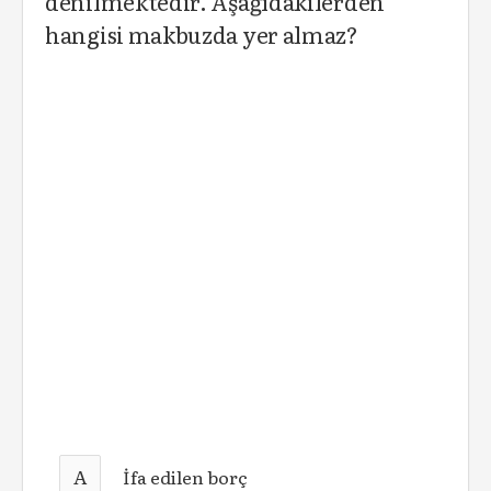
denilmektedir. Aşağıdakilerden
hangisi makbuzda yer almaz?
A
İfa edilen borç