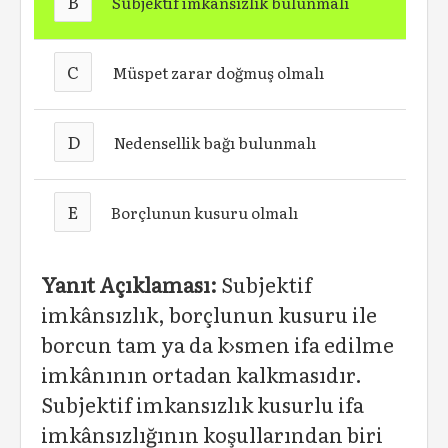
B
Sübjektif imkânsızlık bulunmalı
C
Müspet zarar doğmuş olmalı
D
Nedensellik bağı bulunmalı
E
Borçlunun kusuru olmalı
Yanıt Açıklaması:
Subjektif
imkânsızlık, borçlunun kusuru ile
borcun tam ya da k›smen ifa edilme
imkânının ortadan kalkmasıdır.
Subjektif imkansızlık kusurlu ifa
imkânsızlığının koşullarından biri