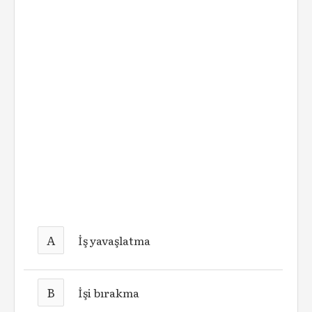
A
İş yavaşlatma
B
İşi bırakma