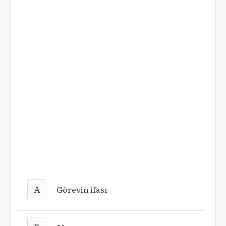
A
Görevin ifası