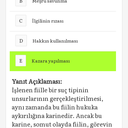
B
Meşru savunma
C
İlgilinin rızası
D
Hakkın kullanılması
E
Kazara yapılması
Yanıt Açıklaması:
İşlenen fiille bir suç tipinin
unsurlarının gerçekleştirilmesi,
aynı zamanda bu fiilin hukuka
aykırılığına karinedir. Ancak bu
karine, somut olayda fiilin, görevin