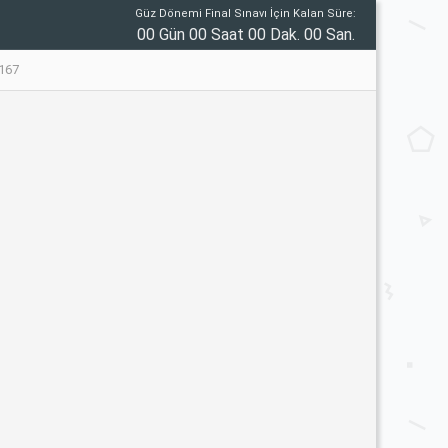
Güz Dönemi Final Sınavı İçin Kalan Süre:
00 Gün 00 Saat 00 Dak. 00 San.
167