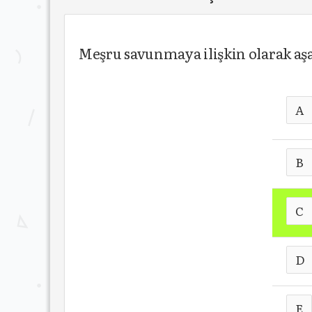
Meşru savunmaya ilişkin olarak aş
A
B
C
D
E