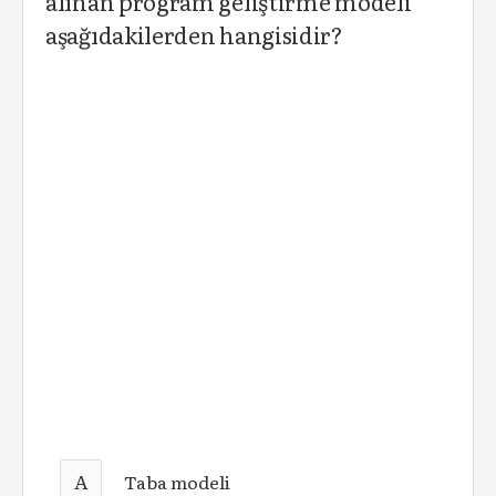
alınan program geliştirme modeli
aşağıdakilerden hangisidir?
A
Taba modeli