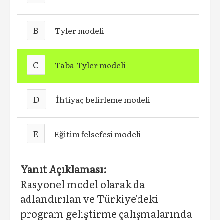
B
Tyler modeli
C
Taba-Tyler modeli
D
İhtiyaç belirleme modeli
E
Eğitim felsefesi modeli
Yanıt Açıklaması:
Rasyonel model olarak da
adlandırılan ve Türkiye'deki
program geliştirme çalışmalarında