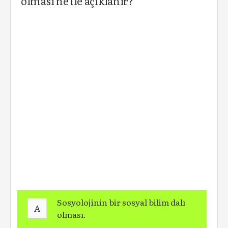
olması ne ile açıklanır?
Sosyolojinin bir sosyal bilim dalı
A
olması.