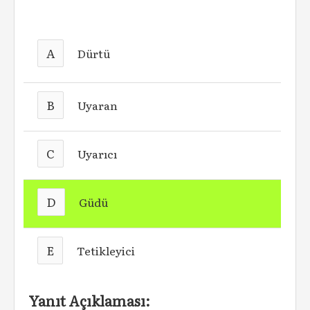
A
Dürtü
B
Uyaran
C
Uyarıcı
D
Güdü
E
Tetikleyici
Yanıt Açıklaması: