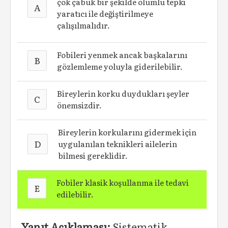
çok çabuk bir şekilde olumlu tepki
A
yaratıcı ile değiştirilmeye
çalışılmalıdır.
Fobileri yenmek ancak başkalarını
B
gözlemleme yoluyla giderilebilir.
Bireylerin korku duydukları şeyler
C
önemsizdir.
Bireylerin korkularını gidermek için
D
uygulanılan teknikleri ailelerin
bilmesi gereklidir.
Fobiler klasik koşullanma ile tedavi
E
edilebilir.
Yanıt Açıklaması:
Sistematik