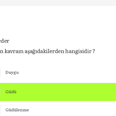
eder
en kavram aşağıdakilerden hangisidir ?
Duygu
Güdü
Güdülenme