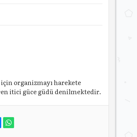
i için organizmayı harekete
en itici güce güdü denilmektedir.