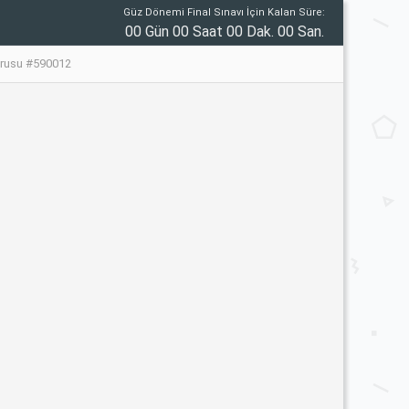
Güz Dönemi Final Sınavı İçin Kalan Süre:
00 Gün 00 Saat 00 Dak. 00 San.
Sorusu #590012