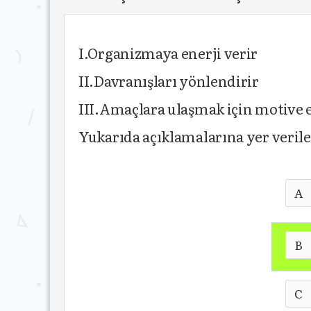
I.Organizmaya enerji verir
II.Davranışları yönlendirir
III.Amaçlara ulaşmak için motive 
Yukarıda açıklamalarına yer veril
A
B
C