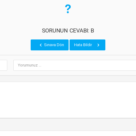
SORUNUN CEVABI: B
Sınava Dön
Hata Bildir