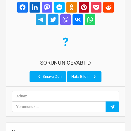
SORUNUN CEVABI: D
Sınava Dön
Hata Bildir