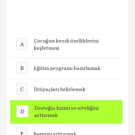
Çocuğun kendi özelliklerini
A
keşfetmesi
B
Eğitim programı hazırlamak
C
İhtiyaçları belirlemek
Desteğin hızını ve niteliğini
D
arttırmak
E
Başarıyı arttırmak