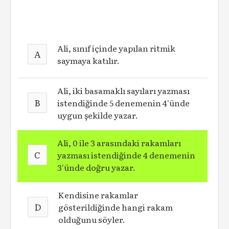
Ali, sınıf içinde yapılan ritmik
A
saymaya katılır.
Ali, iki basamaklı sayıları yazması
B
istendiğinde 5 denemenin 4'ünde
uygun şekilde yazar.
Ali, 0 ile 3 arasındaki rakamları
C
yazması istendiğinde 4 denemenin
3'ünde doğru yazar.
Kendisine rakamlar
D
gösterildiğinde hangi rakam
olduğunu söyler.