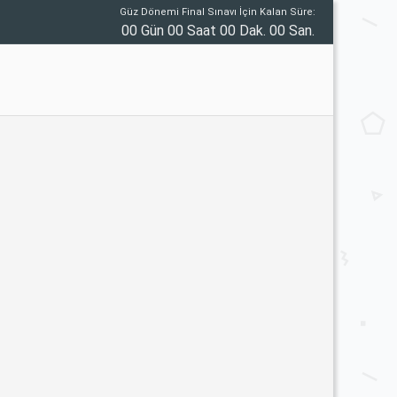
Güz Dönemi Final Sınavı İçin Kalan Süre:
00 Gün 00 Saat 00 Dak. 00 San.