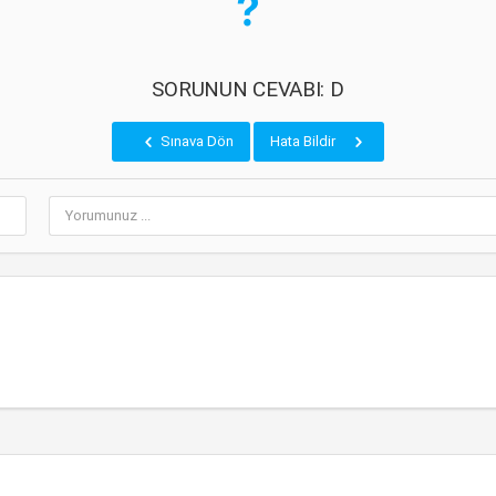
SORUNUN CEVABI: D
Sınava Dön
Hata Bildir