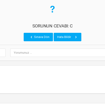
SORUNUN CEVABI: C
Sınava Dön
Hata Bildir