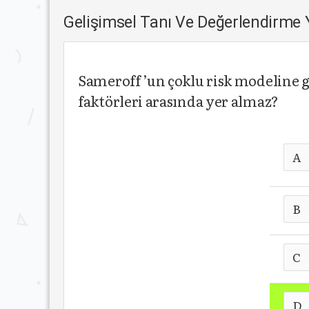
Gelişimsel Tanı Ve Değerlendirme
Sameroff ’un çoklu risk modeline g
faktörleri arasında yer almaz?
A
B
C
D