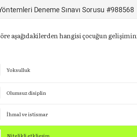
 Yöntemleri Deneme Sınavı Sorusu #988568
öre aşağıdakilerden hangisi çocuğun gelişimin
Yoksulluk
Olumsuz disiplin
İhmal ve istismar
Nitelikli etklieşim