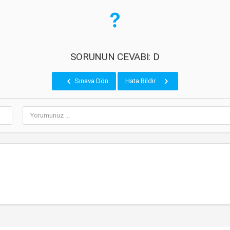
SORUNUN CEVABI: D
Sınava Dön
Hata Bildir