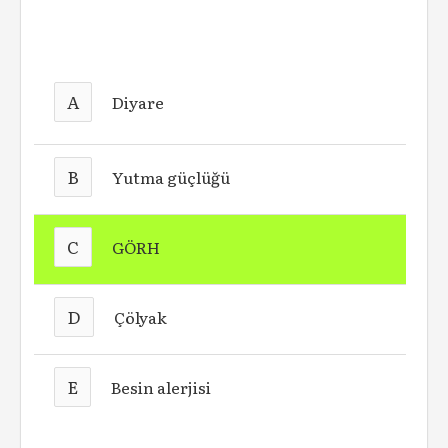
A
Diyare
B
Yutma güçlüğü
C
GÖRH
D
Çölyak
E
Besin alerjisi