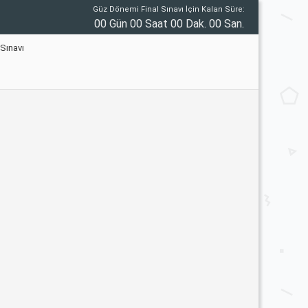
Güz Dönemi Final Sınavı İçin Kalan Süre:
00 Gün 00 Saat 00 Dak. 00 San.
Sınavı