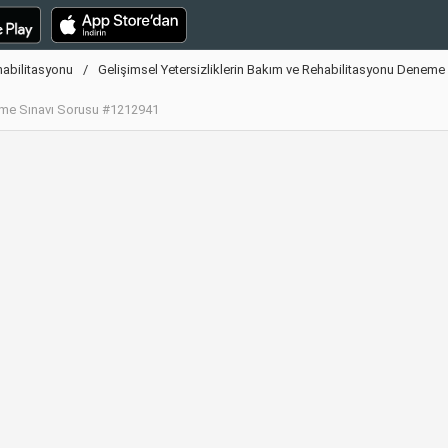
habilitasyonu
Gelişimsel Yetersizliklerin Bakım ve Rehabilitasyonu Deneme 
neme Sınavı Sorusu #1212941