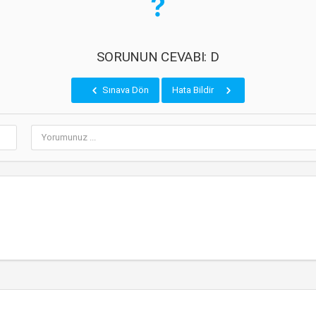
SORUNUN CEVABI: D
Sınava Dön
Hata Bildir