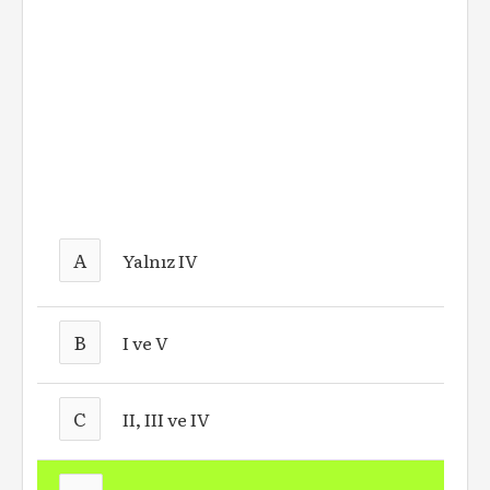
A
Yalnız IV
B
I ve V
C
II, III ve IV