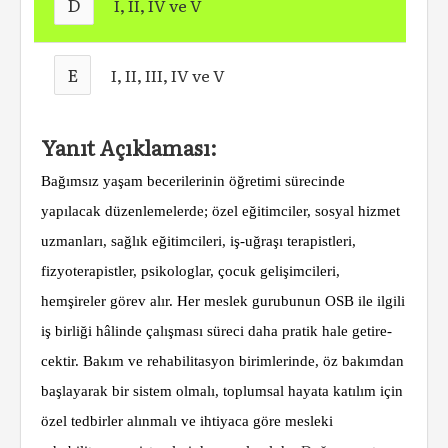
D
I, II, IV ve V
E
I, II, III, IV ve V
Yanıt Açıklaması:
Bağımsız yaşam becerilerinin öğretimi süre­cinde
yapılacak düzenlemelerde; özel eğitimci­ler, sosyal hizmet
uzmanları, sağlık eğitimcileri, iş-uğraşı terapistleri,
fizyoterapistler, psikolog­lar, çocuk gelişimcileri,
hemşireler görev alır. Her meslek gurubunun OSB ile ilgili
iş birliği hâlinde çalışması süreci daha pratik hale getire­
cektir. Bakım ve rehabilitasyon birimlerinde, öz bakımdan
başlayarak bir sistem olmalı, toplum­sal hayata katılım için
özel tedbirler alınmalı ve ihtiyaca göre mesleki