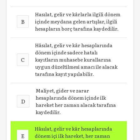
Hasılat, gelir ve kârlarla ilgili dönem
B
içinde meydana gelen artışlar, ilgili
hesapların borç tarafına kaydedilir.
Hâsılat, gelir ve kâr hesaplarında
dönem içinde sadece hatalı
C
kayıtların muhasebe kurallarına
uygun düzeltilmesi amacı ile alacak
tarafına kayıt yapılabilir.
Maliyet, gider ve zarar
hesaplarında dönem içinde ilk
D
hareket her zaman alacak tarafına
kaydedilir.
Hâsılat, gelir ve kâr hesaplarında
E
dönem içi ilk hareket, her zaman