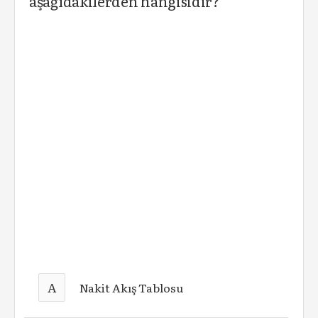
aşağıdakilerden hangisidir?
A
Nakit Akış Tablosu