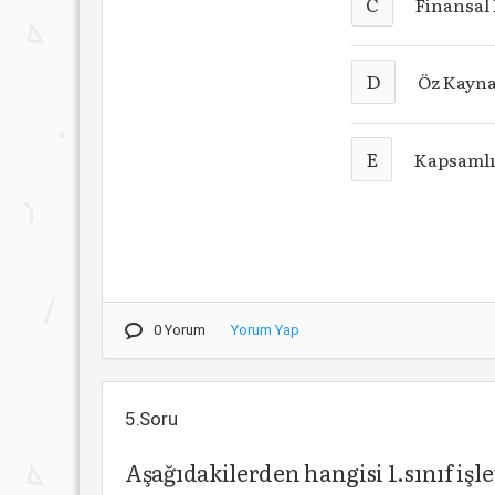
C
Finansal
D
Öz Kayna
E
Kapsamlı
0 Yorum
Yorum Yap
5.Soru
Aşağıdakilerden hangisi 1.sınıf iş