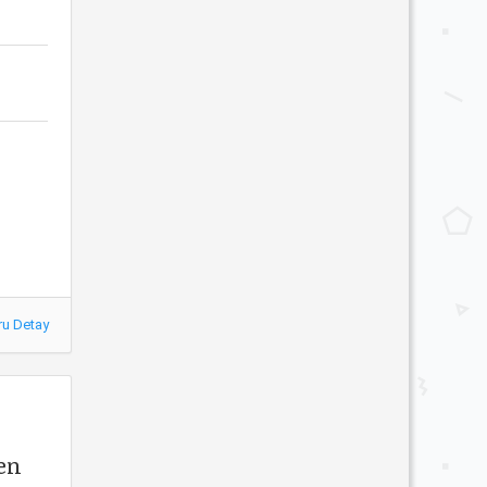
ru Detay
en