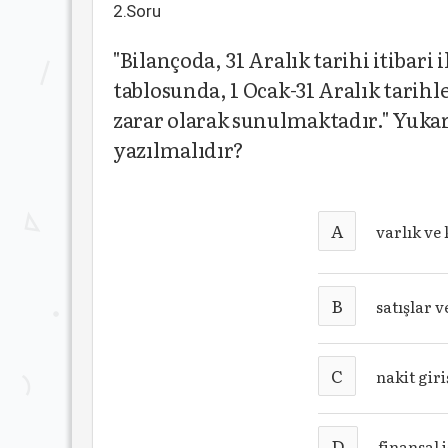
2.Soru
"Bilançoda, 31 Aralık tarihi itibari il
tablosunda, 1 Ocak-31 Aralık tarihleri
zarar olarak sunulmaktadır." Yukar
yazılmalıdır?
A
varlık ve
B
satışlar v
C
nakit giri
D
finansal 