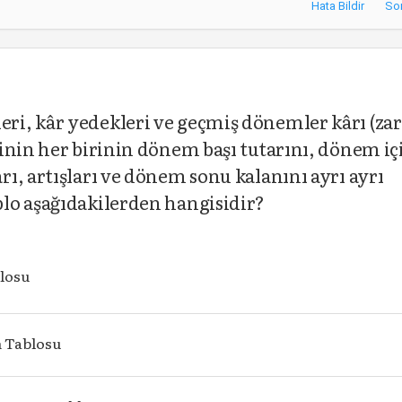
Hata Bildir
So
i, kâr yedekleri ve geçmiş dönemler kârı (zar
inin her birinin dönem başı tutarını, dönem i
ı, artışları ve dönem sonu kalanını ayrı ayrı
lo aşağıdakilerden hangisidir?
blosu
 Tablosu