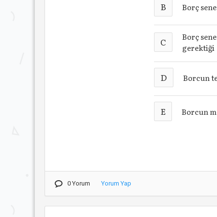
B
Borç sene
Borç sene
C
gerektiği
D
Borcun t
E
Borcun m
0 Yorum
Yorum Yap