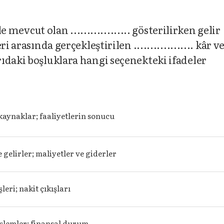
e mevcut olan .................. gösterilirken gelir
 arasında gerçekleştirilen .................. kâr v
ıdaki boşluklara hangi seçenekteki ifadeler
 kaynaklar; faaliyetlerin sonucu
e gelirler; maliyetler ve giderler
şleri; nakit çıkışları
işlemler; finansal durum