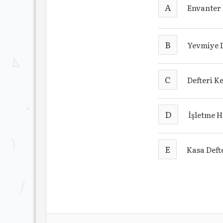
A
Envanter 
B
Yevmiye D
C
Defteri K
D
İşletme H
E
Kasa Deft