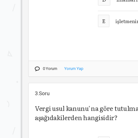
E
işletmeni
0 Yorum
Yorum Yap
3.Soru
Vergi usul kanunu' na göre tutulma
aşağıdakilerden hangisidir?