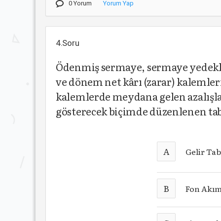
0 Yorum
Yorum Yap
4.Soru
Ödenmiş sermaye, sermaye yedekler
ve dönem net kârı (zarar) kalemler
kalemlerde meydana gelen azalışlar
gösterecek biçimde düzenlenen tab
A
Gelir Ta
B
Fon Akım