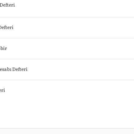
Defteri
efteri
ebir
esabı Defteri
eri