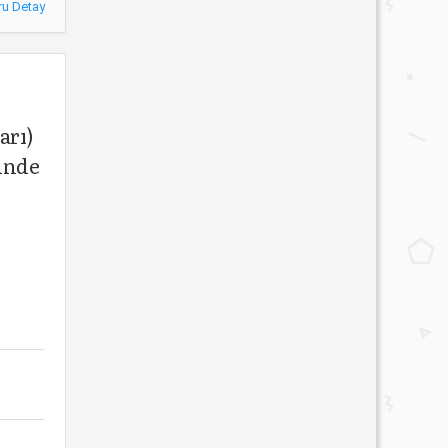
ru Detay
arı)
çinde