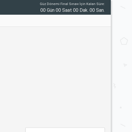
Güz Dönemi Final Sınavı İçin Kalan Süre:
00 Gün 00 Saat 00 Dak. 00 San.