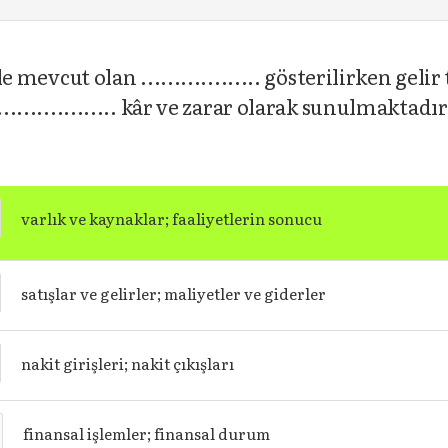
le mevcut olan .................. gösterilirken gel
.................. kâr ve zarar olarak sunulmaktad
varlık ve kaynaklar; faaliyetlerin sonucu
satışlar ve gelirler; maliyetler ve giderler
nakit girişleri; nakit çıkışları
finansal işlemler; finansal durum