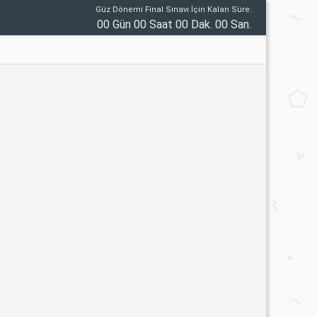
Güz Dönemi Final Sınavı İçin Kalan Süre:
00 Gün 00 Saat 00 Dak. 00 San.