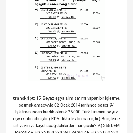
transkript:
15. Beyaz eşya alım satımı yapan bir işletme,
satmak amacwyla 02 Ocak 2014 ıarihınde satıcı “A"
İşletmesınden kredih olarak 25.000 Türk Lirasına beyaz
eşya satın almıştır ( KDV dikkate alınmamıştır.) Bu işleme
ait yevmiye kaydı aşağıdakilerden hangisidir? A) 255 DEM
RBAŞLAR HS 25 000 320 SATWCWLAR HS 25 000 320