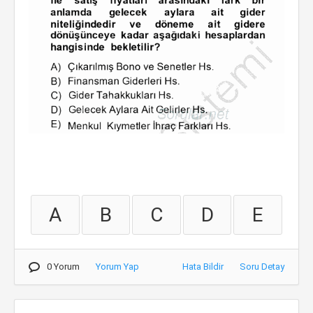
A
B
C
D
E
0 Yorum
Yorum Yap
Hata Bildir
Soru Detay