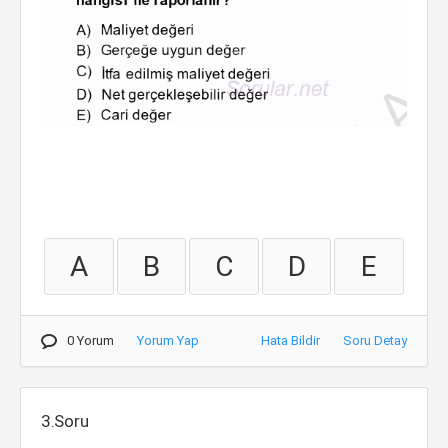
A
B
C
D
E
0 Yorum
Yorum Yap
Hata Bildir
Soru Detay
3.Soru