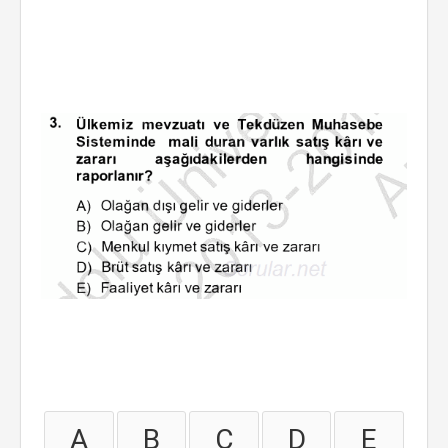
A
B
C
D
E