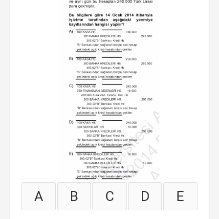
A
B
C
D
E