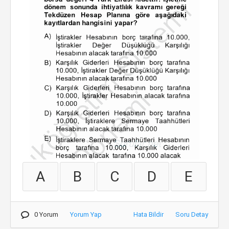
A
B
C
D
E
0 Yorum
Yorum Yap
Hata Bildir
Soru Detay