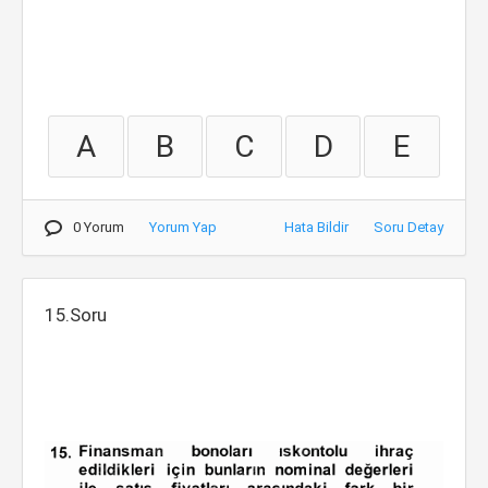
A
B
C
D
E
0 Yorum
Yorum Yap
Hata Bildir
Soru Detay
15.Soru