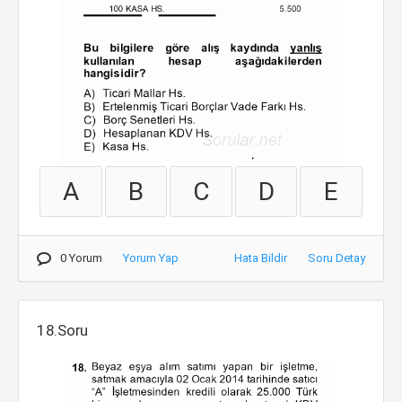
A
B
C
D
E
0 Yorum
Yorum Yap
Hata Bildir
Soru Detay
18.Soru