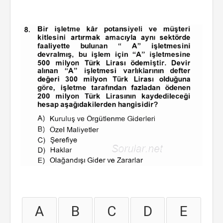
A
B
C
D
E