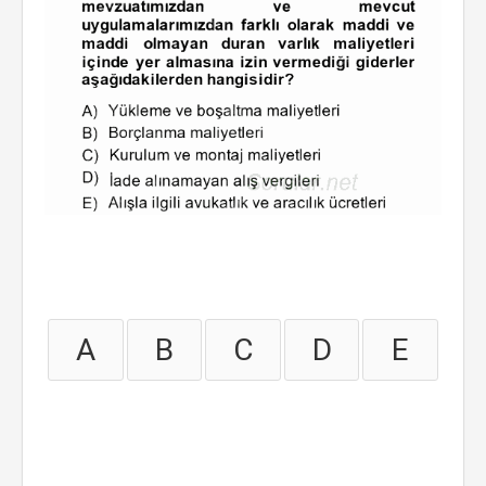
A
B
C
D
E