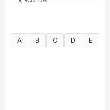
A
B
C
D
E