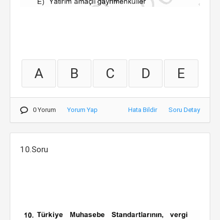
A
B
C
D
E
0 Yorum
Yorum Yap
Hata Bildir
Soru Detay
10.Soru