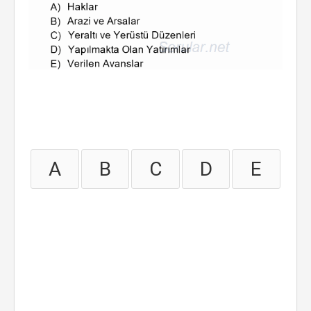
A
B
C
D
E