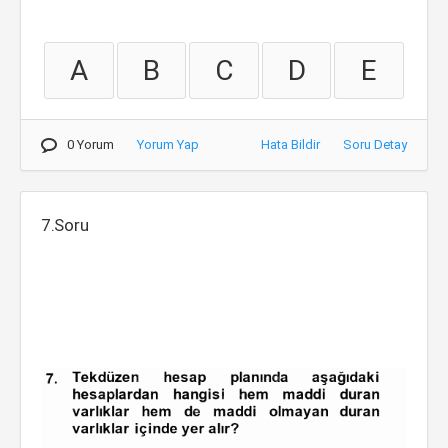
A
B
C
D
E
0 Yorum
Yorum Yap
Hata Bildir
Soru Detay
7.Soru