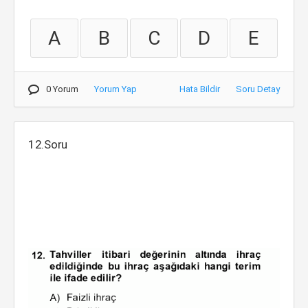
A
B
C
D
E
0 Yorum
Yorum Yap
Hata Bildir
Soru Detay
12.Soru