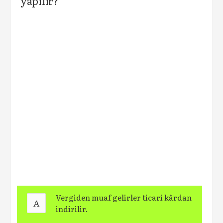
yapılır?
Vergiden muaf gelirler ticari kârdan
A
indirilir.