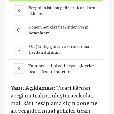
Vergiden istisna gelirler ticari kâra
B
eklenir.
Dönem net kârı üzerinden vergi
C
hesaplanır.
Olağandışı gider ve zararlar mali
D
kârdan düşülür.
Kanunen kabul edilmeyen giderler
E
ticari kârdan indirilir.
Yanıt Açıklaması:
Ticari kârdan
vergi matrahını oluşturacak olan
mali kârı hesaplamak için döneme
ait vergiden muaf gelirler ticari