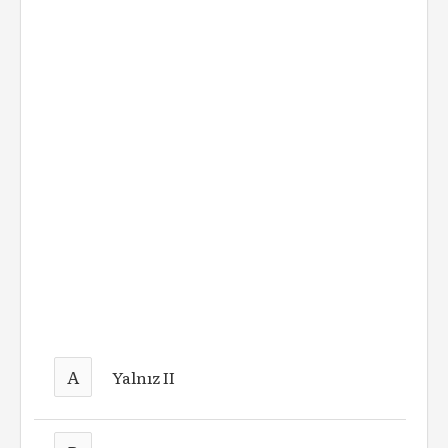
A
Yalnız II