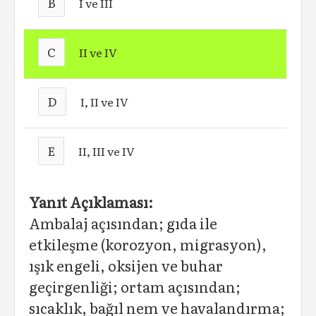
B
I ve III
C
II ve IV
D
I, II ve IV
E
II, III ve IV
Yanıt Açıklaması:
Ambalaj açısından; gıda ile
etkileşme (korozyon, migrasyon),
ışık engeli, oksijen ve buhar
geçirgenliği; ortam açısından;
sıcaklık, bağıl nem ve havalandırma;