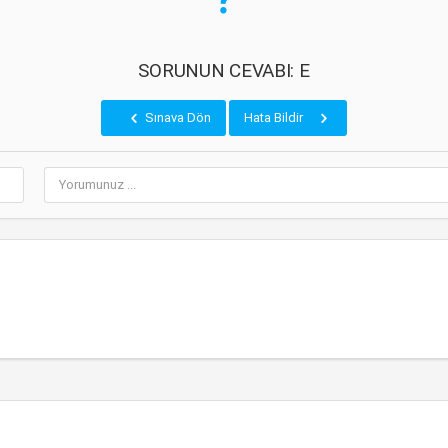
SORUNUN CEVABI: E
Sınava Dön
Hata Bildir