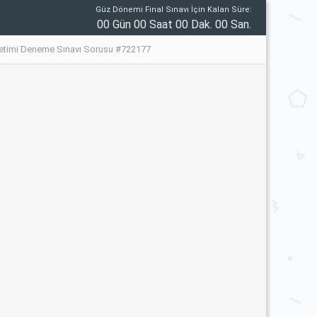
Güz Dönemi Final Sınavı İçin Kalan Süre:
00 Gün 00 Saat 00 Dak. 00 San.
netimi Deneme Sınavı Sorusu #722177