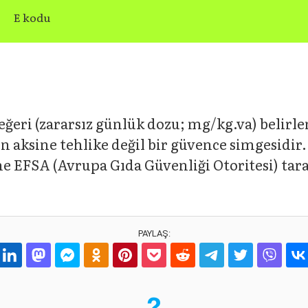
E kodu
eğeri (zararsız günlük dozu; mg/kg.va) belirle
ın aksine tehlike değil bir güvence simgesidi
ne EFSA (Avrupa Gıda Güvenliği Otoritesi) tar
PAYLAŞ: