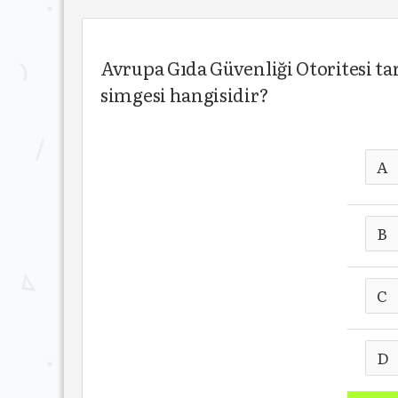
Avrupa Gıda Güvenliği Otoritesi ta
simgesi hangisidir?
A
B
C
D