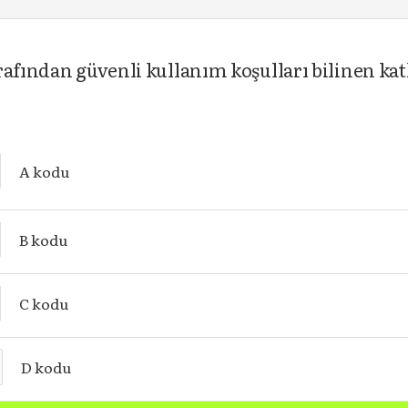
rafından güvenli kullanım koşulları bilinen ka
A kodu
B kodu
C kodu
D kodu