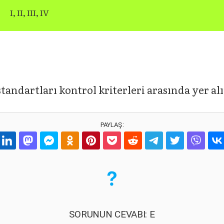
I, II, III, IV
andartları kontrol kriterleri arasında yer alı
PAYLAŞ:
SORUNUN CEVABI: E