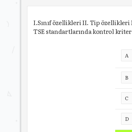
I.Sınıf özellikleri II. Tip özellikl
TSE standartlarında kontrol kriterl
A
B
C
D