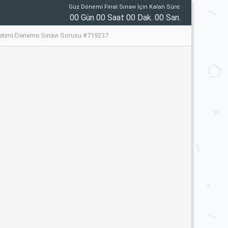
Güz Dönemi Final Sınavı İçin Kalan Süre:
00 Gün 00 Saat 00 Dak. 00 San.
netimi Deneme Sınavı Sorusu #719237