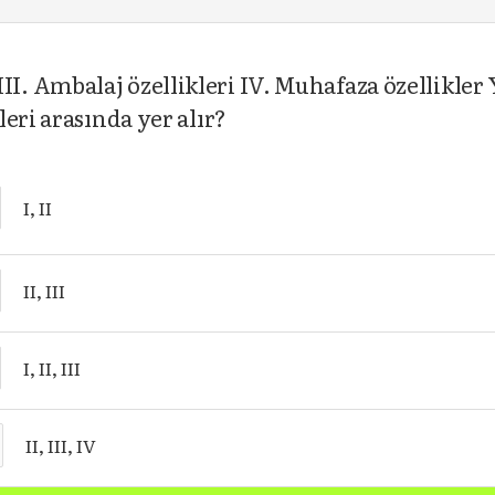
eri III. Ambalaj özellikleri IV. Muhafaza özellikl
eri arasında yer alır?
I, II
II, III
I, II, III
II, III, IV