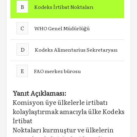
B
Kodeks İrtibat Noktaları
C
WHO Genel Müdürlüğü
D
Kodeks Alimentarius Sekretaryası
E
FAO merkez bürosu
Yanıt Açıklaması:
Komisyon üye ülkelerle irtibatı
kolaylaştırmak amacıyla ülke Kodeks
İrtibat
Noktaları kurmuştur ve ülkelerin