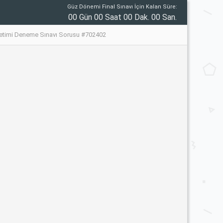
Güz Dönemi Final Sınavı İçin Kalan Süre:
00 Gün 00 Saat 00 Dak. 00 San.
netimi Deneme Sınavı Sorusu #702402