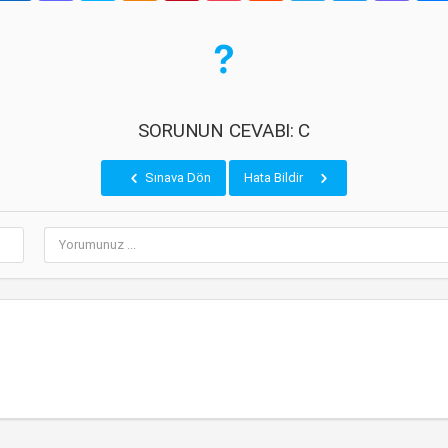
SORUNUN CEVABI: C
Sınava Dön
Hata Bildir