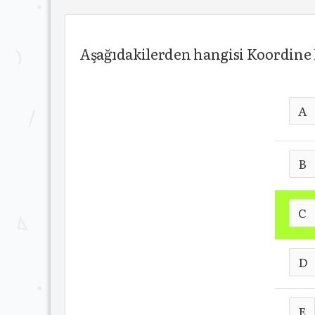
Aşağıdakilerden hangisi Koordine
A
B
C
D
E