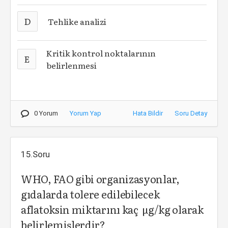
D
Tehlike analizi
Kritik kontrol noktalarının
E
belirlenmesi
0 Yorum
Yorum Yap
Hata Bildir
Soru Detay
15.Soru
WHO, FAO gibi organizasyonlar,
gıdalarda tolere edilebilecek
aflatoksin miktarını kaç µg/kg olarak
belirlemişlerdir?