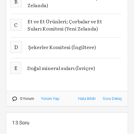
B
Zelanda)
Et ve Et Ürünleri; Çorbalar ve Et
C
Suları Komitesi (Yeni Zelanda)
D
Şekerler Komitesi (İngiltere)
E
Doğal mineral suları (İsviçre)
0 Yorum
Yorum Yap
Hata Bildir
Soru Detay
13.Soru