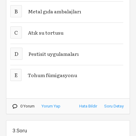
B
Metal gıda ambalajları
C
Atık su tortusu
D
Pestisit uygulamaları
E
Tohum fümigasyonu
0 Yorum
Yorum Yap
Hata Bildir
Soru Detay
3.Soru