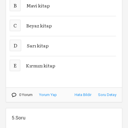
B
Mavi kitap
C
Beyaz kitap
D
Sarı kitap
E
Kırmızı kitap
0 Yorum
Yorum Yap
Hata Bildir
Soru Detay
5.Soru