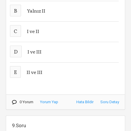
B
Yalnız II
C
I ve II
D
I ve III
E
II ve III
0 Yorum
Yorum Yap
Hata Bildir
Soru Detay
9.Soru