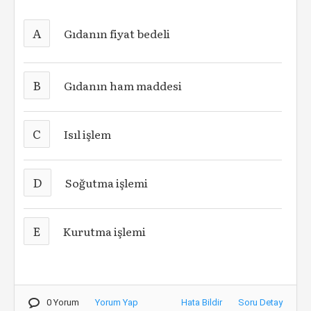
A
Gıdanın fiyat bedeli
B
Gıdanın ham maddesi
C
Isıl işlem
D
Soğutma işlemi
E
Kurutma işlemi
0 Yorum
Yorum Yap
Hata Bildir
Soru Detay