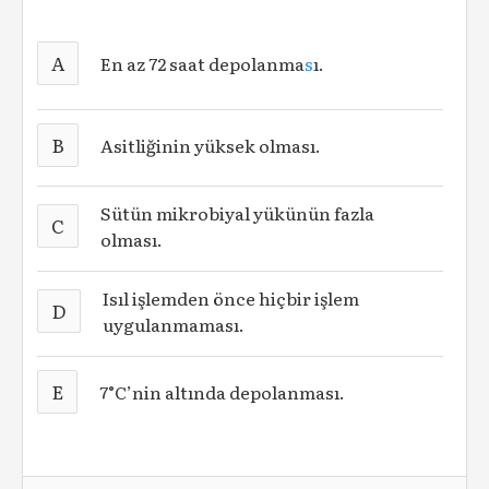
A
En az 72 saat depolanma
s
ı.
B
Asitliğinin yüksek olması.
Sütün mikrobiyal yükünün fazla
C
olması.
Isıl işlemden önce hiçbir işlem
D
uygulanmaması.
E
7°C’nin altında depolanması.