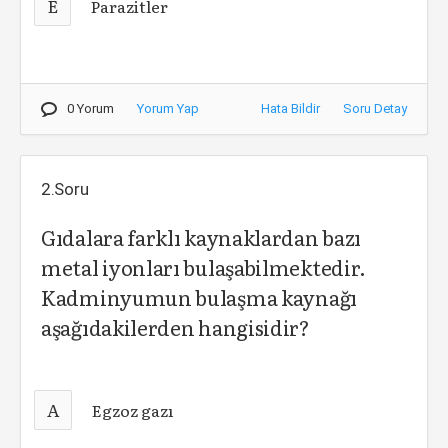
E
Parazitler
0 Yorum
Yorum Yap
Hata Bildir
Soru Detay
2.Soru
Gıdalara farklı kaynaklardan bazı
metal iyonları bulaşabilmektedir.
Kadminyumun bulaşma kaynağı
aşağıdakilerden hangisidir?
A
Egzoz gazı