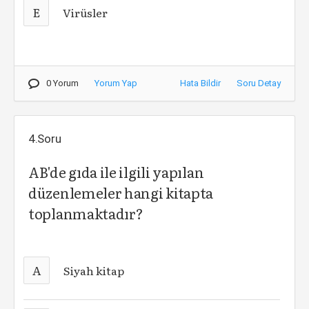
E
Virüsler
0 Yorum
Yorum Yap
Hata Bildir
Soru Detay
4.Soru
AB'de gıda ile ilgili yapılan
düzenlemeler hangi kitapta
toplanmaktadır?
A
Siyah kitap