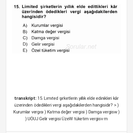
transkript:
15. Lımıted şırketlerin yıllık elde edinikleri kâr
üzerinden ödedikleri vergi aşağıdakilerden hangisidir? > )
Kurumîar vergısı ) Katma değer vergisi ) Damga vergisw )
) UÖUJ Gelir vergisi ÜzeW tüketim vergisv m