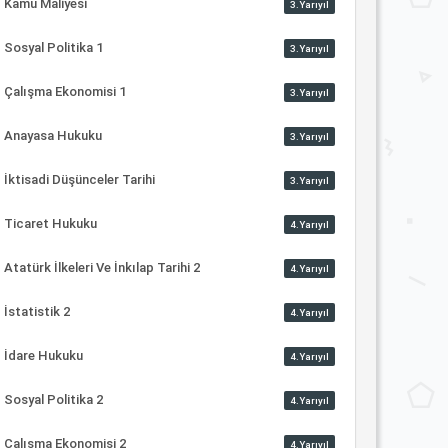
Kamu Maliyesi
3.Yarıyıl
Sosyal Politika 1
3.Yarıyıl
Çalışma Ekonomisi 1
3.Yarıyıl
Anayasa Hukuku
3.Yarıyıl
İktisadi Düşünceler Tarihi
3.Yarıyıl
Ticaret Hukuku
4.Yarıyıl
Atatürk İlkeleri Ve İnkılap Tarihi 2
4.Yarıyıl
İstatistik 2
4.Yarıyıl
İdare Hukuku
4.Yarıyıl
Sosyal Politika 2
4.Yarıyıl
Çalışma Ekonomisi 2
4.Yarıyıl