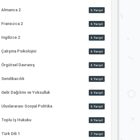
Almanca 2
6.Yarıyıl
Fransızca 2
6.Yarıyıl
Ingilizce 2
6.Yarıyıl
Çalışma Psikolojisi
6.Yarıyıl
Örgütsel Davranış
6.Yarıyıl
Sendikacılık
6.Yarıyıl
Gelir Dağılımı ve Yoksulluk
6.Yarıyıl
Uluslararası Sosyal Politika
6.Yarıyıl
Toplu İş Hukuku
6.Yarıyıl
Türk Dili 1
7.Yarıyıl