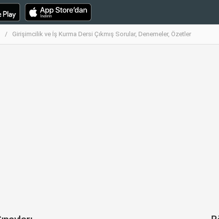
Girişimcilik ve İş Kurma Dersi Çıkmış Sorular, Denemeler, Özetler