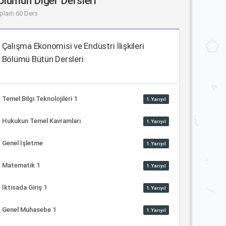
ölümün Diğer Dersleri
plam 60 Ders
Çalışma Ekonomisi ve Endüstri İlişkileri
Bölümü Bütün Dersleri
Temel Bilgi Teknolojileri 1
1.Yarıyıl
Hukukun Temel Kavramları
1.Yarıyıl
Genel İşletme
1.Yarıyıl
Matematik 1
1.Yarıyıl
İktisada Giriş 1
1.Yarıyıl
Genel Muhasebe 1
1.Yarıyıl