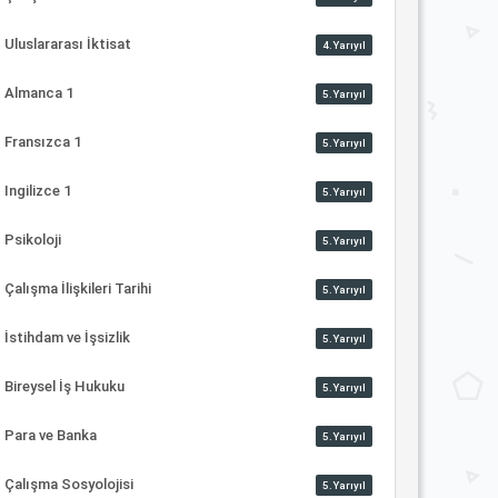
Uluslararası İktisat
4.Yarıyıl
Almanca 1
5.Yarıyıl
Fransızca 1
5.Yarıyıl
Ingilizce 1
5.Yarıyıl
Psikoloji
5.Yarıyıl
Çalışma İlişkileri Tarihi
5.Yarıyıl
İstihdam ve İşsizlik
5.Yarıyıl
Bireysel İş Hukuku
5.Yarıyıl
Para ve Banka
5.Yarıyıl
Çalışma Sosyolojisi
5.Yarıyıl