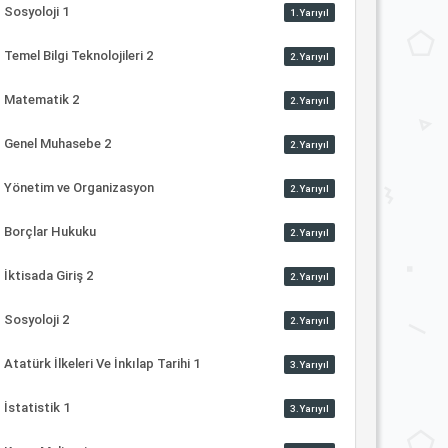
Sosyoloji 1
1.Yarıyıl
Temel Bilgi Teknolojileri 2
2.Yarıyıl
Matematik 2
2.Yarıyıl
Genel Muhasebe 2
2.Yarıyıl
Yönetim ve Organizasyon
2.Yarıyıl
Borçlar Hukuku
2.Yarıyıl
İktisada Giriş 2
2.Yarıyıl
Sosyoloji 2
2.Yarıyıl
Atatürk İlkeleri Ve İnkılap Tarihi 1
3.Yarıyıl
İstatistik 1
3.Yarıyıl