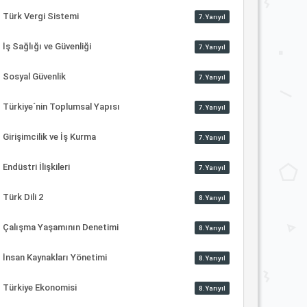
Türk Vergi Sistemi
7.Yarıyıl
İş Sağlığı ve Güvenliği
7.Yarıyıl
Sosyal Güvenlik
7.Yarıyıl
Türkiye´nin Toplumsal Yapısı
7.Yarıyıl
Girişimcilik ve İş Kurma
7.Yarıyıl
Endüstri İlişkileri
7.Yarıyıl
Türk Dili 2
8.Yarıyıl
Çalışma Yaşamının Denetimi
8.Yarıyıl
İnsan Kaynakları Yönetimi
8.Yarıyıl
Türkiye Ekonomisi
8.Yarıyıl