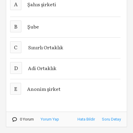
A
Şahıs şirketi
B
Şube
C
Sınırlı Ortaklık
D
Adi Ortaklık
E
Anonim şirket
0 Yorum
Yorum Yap
Hata Bildir
Soru Detay