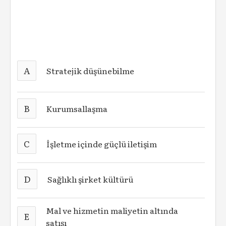
A
Stratejik düşünebilme
B
Kurumsallaşma
C
İşletme içinde güçlü iletişim
D
Sağlıklı şirket kültürü
Mal ve hizmetin maliyetin altında
E
satışı