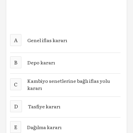
A
Genel iflas kararı
B
Depo kararı
Kambiyo senetlerine bağlı iflas yolu
C
kararı
D
Tasfiye kararı
E
Dağılma kararı