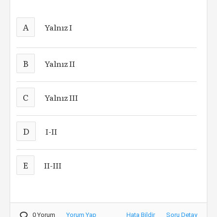
A
Yalnız I
B
Yalnız II
C
Yalnız III
D
I-II
E
II-III
0 Yorum
Yorum Yap
Hata Bildir
Soru Detay