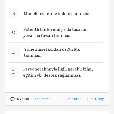
B
Modeli test etme imkanı sunması.
Patentli bir formül ya da tasarım
C
yaratma fırsatı tanıması.
Yönetimsel açıdan özgürlük
D
tanıması.
Personel alımıyla ilgili gerekli bilgi,
E
eğitim vb. destek sağlanması.
0 Yorum
Yorum Yap
Hata Bildir
Soru Detay