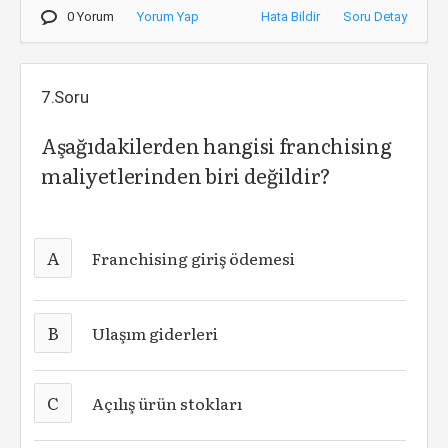
0 Yorum
Yorum Yap
Hata Bildir
Soru Detay
7.Soru
Aşağıdakilerden hangisi franchising
maliyetlerinden biri değildir?
A
Franchising giriş ödemesi
B
Ulaşım giderleri
C
Açılış ürün stokları