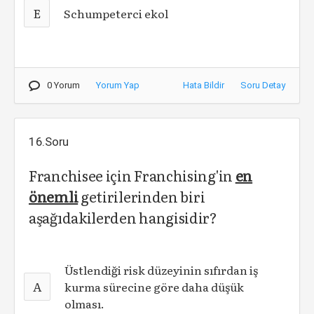
E
Schumpeterci ekol
0 Yorum
Yorum Yap
Hata Bildir
Soru Detay
16.Soru
Franchisee için Franchising'in
en
önemli
getirilerinden biri
aşağıdakilerden hangisidir?
Üstlendiği risk düzeyinin sıfırdan iş
A
kurma sürecine göre daha düşük
olması.