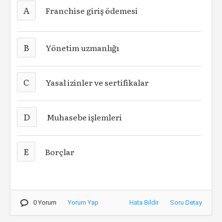
A
Franchise giriş ödemesi
B
Yönetim uzmanlığı
C
Yasal izinler ve sertifikalar
D
Muhasebe işlemleri
E
Borçlar
0 Yorum
Yorum Yap
Hata Bildir
Soru Detay