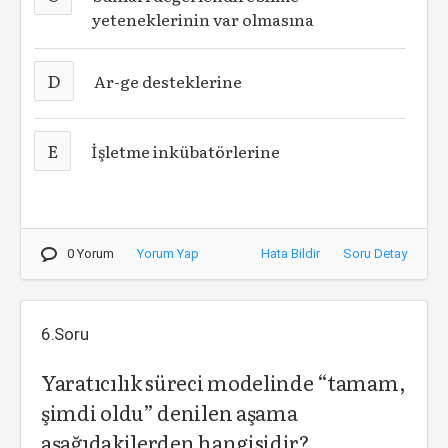
yeteneklerinin var olmasına
D
Ar-ge desteklerine
E
İşletme inkübatörlerine
0 Yorum
Yorum Yap
Hata Bildir
Soru Detay
6.Soru
Yaratıcılık süreci modelinde “tamam,
şimdi oldu” denilen aşama
aşağıdakilerden hangisidir?