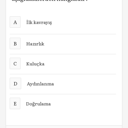
A
İlk kavrayış
B
Hazırlık
C
Kuluçka
D
Aydınlanma
E
Doğrulama